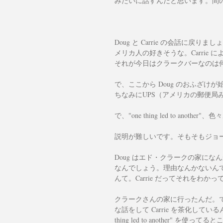
みたいに話すんだと思います。間
Doug と Carrie の会話に戻り
メリカ人の好きそうな。Carrie 
それが今日はクラークバーなのは
で、ここから Doug のおふざ
ちなみにUPS（アメリカの郵便局
で、"one thing led to an
説明が難しいです。そもそもジョ
Doug はエド・クラークの家に
なんでしょう。理由なんかないん
んて。Carrie だってそれをわ
クラークさんの家に行ったんだ。
な話をして Carrie を茶化して
thing led to another" を使