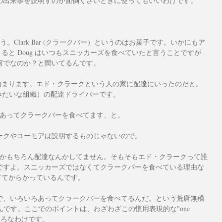
の出来事を説明すのが面倒くさいときに使ってもいいわけです。
ましょう。Clark Bar (クラークバー）というのはお菓子です。いかにもア
によると Doug はいつもスニッカーズを食べていたと言うことですが
何でなのか？と聞いてるんです。
けが始まります。エド・クラークという人の家に配達にいったのだと。
みたいな組織）の配達ドライバーです。
other"、色々あってクラークバーを食べてます、と。
ークやユーモアは説明するものじゃないので。
なんかもちろん配達なんかしてません。そもそもエド・クラークって誰
ですよ。スニッカーズではなくてクラークバーを食べている理由な
かっててからかっているんです。
で、いろいろあってクラークバーを食べてるんだ。という荒唐無稽
いるんです。ここでのポイントは、わざわざこの慣用表現的な"one 
ってるところなわけです。