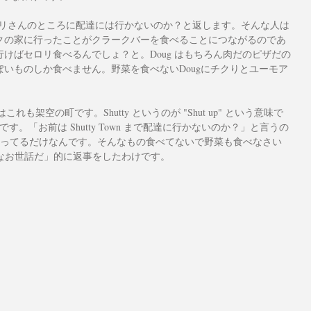
ブ・セロリさんのところに配達には行かないのか？と返します。そんな人は
クの家に行ったことがクラークバーを食べることにつながるのであ
けばセロリ食べるんでしょ？と。Doug はもちろん肉だのピザだの
いものしか食べません。野菜を食べないDougにチクりとユーモア
はこれも架空の町です。Shutty というのが "Shut up" という意味で 
です。「お前は Shutty Town まで配達に行かないのか？」と言うの
れ！）と言ってるだけなんです。そんなもの食べてないで野菜も食べなさい
「大きなお世話だ」的に返事をしたわけです。