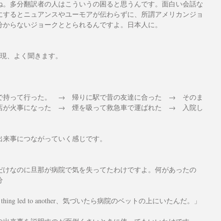
ね。多分翻訳者の人はこういうの困ると思うんです。面白い会話な
にするとニュアンスやユーモアが伝わらずに、所謂アメリカンジョ
分からないジョークととられるんですよ。日本人に。
r" という表現、よく聞きます。
で持って行った。　→　帰りに駅で昔の友達に合った　→　そのま
店が火事になった　→　煙を吸って救急車で運ばれた　→　入院し
出来事につながっていく感じです。
だけなのに旦那が病院で気を失ってたわけですよ。何があったの
分
ing led to another、気づいたら病院のベットの上にいたんだ。」