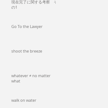
現在完了に関する考察 そ
の1
Go To the Lawyer
shoot the breeze
whatever ≠ no matter
what
walk on water