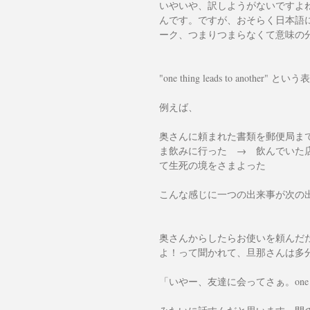
いやいや、訳しようがないですよ
んです。ですが、おそらく日本語
ーク、つまりつまらなくて意味の
"one thing leads to anothe
例えば、
奥さんに頼まれた書類を郵便局ま
ま飲みに行った　→　飲んでいた
て生死の境をさまよった
こんな感じに一つの出来事が次の
奥さんからしたらお使いを頼んだ
よ！って聞かれて、旦那さんは多
「いやー、友達に会ってさぁ。one th