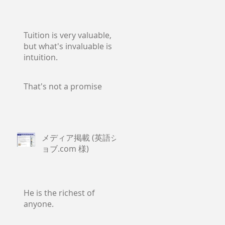
Tuition is very valuable,
but what's invaluable is
intuition.
That's not a promise
メディア掲載 (英語ジ
ョブ.com 様)
He is the richest of
anyone.