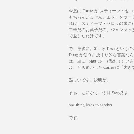
今度は Carrie が スティー
もちろんいません。エド・クラー
れば、スティーブ・セロリの家に行
中華だのお菓子だの、ジャンクっぽ
で返したわけです。
で、最後に。Shutty Townというの
Doug が使うお決まり的な言葉なん
は、単に "Shut up" （黙
よ、と仄めかした Carrie に
難しいです。説明が。
まぁ、とにかく。今日の表現は
one thing leads to another
です。