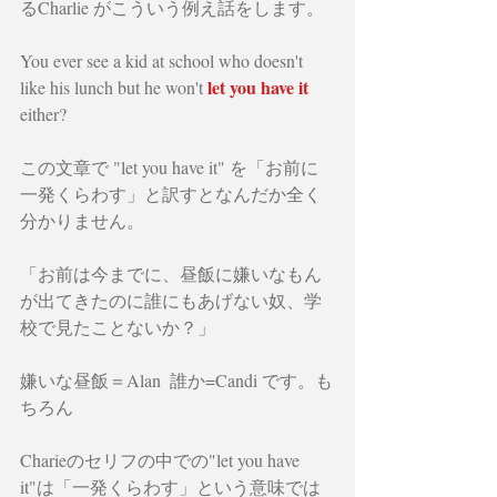
るCharlie がこういう例え話をします。
You ever see a kid at school who doesn't 
let you have it
like his lunch but he won't 
either?
この文章で "let you have it" を「お前に
一発くらわす」と訳すとなんだか全く
分かりません。
「お前は今までに、昼飯に嫌いなもん
が出てきたのに誰にもあげない奴、学
校で見たことないか？」
嫌いな昼飯＝Alan  誰か=Candi です。も
ちろん
Charieのセリフの中での"let you have 
it"は「一発くらわす」という意味では