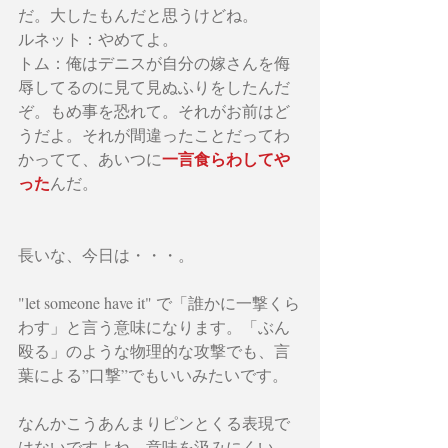
だ。大したもんだと思うけどね。
ルネット：やめてよ。
トム：俺はデニスが自分の嫁さんを侮
辱してるのに見て見ぬふりをしたんだ
ぞ。もめ事を恐れて。それがお前はど
うだよ。それが間違ったことだってわ
一言食らわしてや
かってて、あいつに
った
んだ。
長いな、今日は・・・。
"let someone have it" で「誰かに一撃くら
わす」と言う意味になります。「ぶん
殴る」のような物理的な攻撃でも、言
葉による”口撃”でもいいみたいです。
なんかこうあんまりピンとくる表現で
はないですよね。意味を汲みにくい、