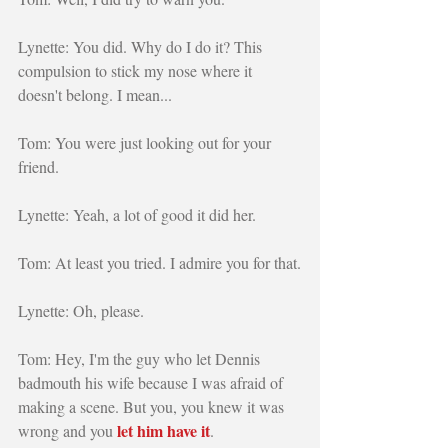
Lynette: You did. Why do I do it? This 
compulsion to stick my nose where it 
doesn't belong. I mean...
Tom: You were just looking out for your 
friend.
Lynette: Yeah, a lot of good it did her.
Tom: At least you tried. I admire you for that.
Lynette: Oh, please.
Tom: Hey, I'm the guy who let Dennis 
badmouth his wife because I was afraid of 
making a scene. But you, you knew it was 
let him have it
wrong and you 
.