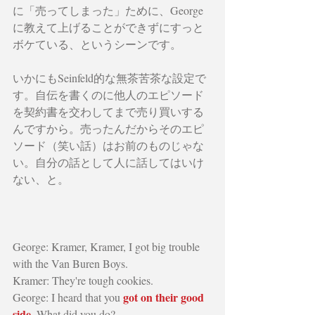
に「売ってしまった」ために、George 
に教えて上げることができずにすっと
ボケている、というシーンです。
いかにもSeinfeld的な無茶苦茶な設定で
す。自伝を書くのに他人のエピソード
を契約書を交わしてまで売り買いする
んですから。売ったんだからそのエピ
ソード（笑い話）はお前のものじゃな
い。自分の話として人に話してはいけ
ない、と。
George: Kramer, Kramer, I got big trouble 
with the Van Buren Boys.
Kramer: They're tough cookies.
got on their good 
George: I heard that you 
side
. What did you do?